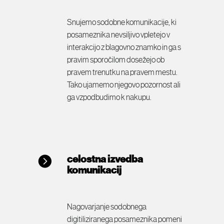
Snujemo sodobne komunikacije, ki
posameznika nevsiljivo vpletejo v
interakcijo z blagovno znamko in ga s
pravim sporočilom dosežejo ob
pravem trenutku na pravem mestu.
Tako ujamemo njegovo pozornost ali
ga vzpodbudimo k nakupu.
celostna izvedba
komunikacij
Nagovarjanje sodobnega
digitiliziranega posameznika pomeni