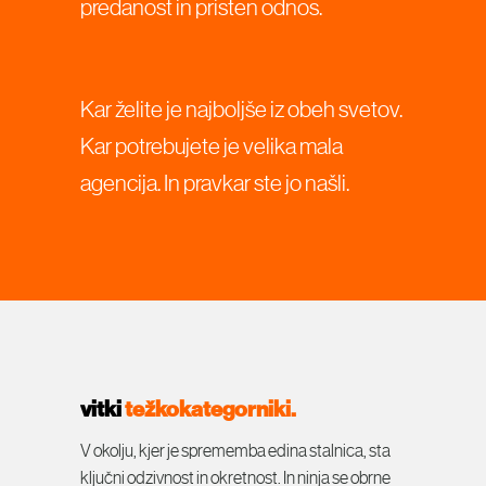
predanost in pristen odnos.
Kar želite je najboljše iz obeh svetov.
Kar potrebujete je velika mala
agencija. In pravkar ste jo našli.
vitki
težkokategorniki.
V okolju, kjer je sprememba edina stalnica, sta
ključni odzivnost in okretnost. In ninja se obrne