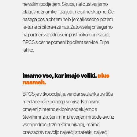
ne vašim podjetjem. Skupaj nato ustvarjamo
blagovne znamke – za ljudi, ne ciljne skupine. Če
našega posla ob tem ne bi jemali osebno, potem
le-ta ne bi bil pravi za nas. Zato vselej prisegamo
na partnerske odnose in pristno komunikacijo.
BPCS sicer ne pomeni ‘bp client service’. Bi pa
lahko.
imamo vse, kar imajo veliki.
plus
nasmeh.
BPCS je vitko podjetje, vendar se zlahka uvršča
med agencije polnega servisa. Ker nismo
omejeni z interno ekipo in sodelujemo s
številnimi izkušenimi in preverjenimi sodelavci iz
vseh področij tržnih komunikacij, imamo
pravzaprav na voljo največji strateški, največji