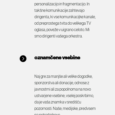
personalizacijo in fragmentacijo. In
takšne komunikacije zahtevajo
dirigenta, ki vse komunikacijke kanale,
od preprostega tvita do velikega TV
oglasa, poveže v uigrano celoto. Mi
smo dirigenti vašega orkestra.
oznamčene vsebine
Naj gre za manjše ali velike dogodke,
sponzorstva ali donacije, odnose z
javnostmi ali za popolnoma na novo
ustvarjene vsebine, vselej poskrbimo,
da je vaša znamka v središču
pozornosti. Naše, medijske, predvsem