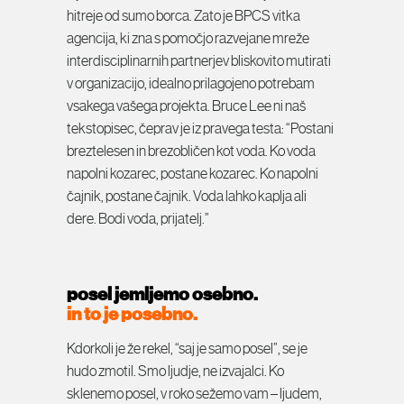
hitreje od sumo borca. Zato je BPCS vitka
agencija, ki zna s pomočjo razvejane mreže
interdisciplinarnih partnerjev bliskovito mutirati
v organizacijo, idealno prilagojeno potrebam
vsakega vašega projekta. Bruce Lee ni naš
tekstopisec, čeprav je iz pravega testa: “Postani
breztelesen in brezobličen kot voda. Ko voda
napolni kozarec, postane kozarec. Ko napolni
čajnik, postane čajnik. Voda lahko kaplja ali
dere. Bodi voda, prijatelj.”
posel jemljemo osebno.
in to je posebno.
Kdorkoli je že rekel, “saj je samo posel”, se je
hudo zmotil. Smo ljudje, ne izvajalci. Ko
sklenemo posel, v roko sežemo vam – ljudem,