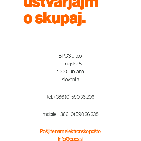
ustvarjajm
o skupaj.
BPCS d.o.o.
dunajska 5
1000 ljubljana
slovenija
tel. +386 (0) 590 36 206
mobile. +386 (0) 590 36 338
Pošljite nam elektronsko pošto:
info@bpcs.si