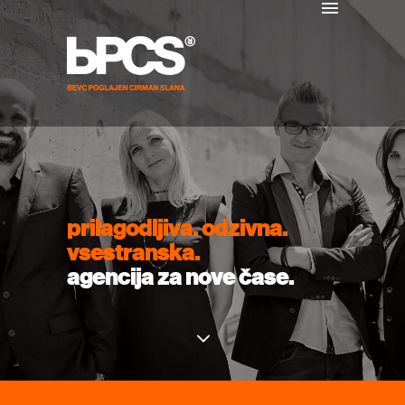
prilagodljiva. odzivna.
vsestranska.
agencija za nove čase.