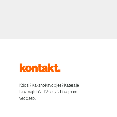
kontakt.
Kdo si? Kakšno kavo piješ? Katera je
tvoja najljubša TV serija? Povej nam
več o sebi.