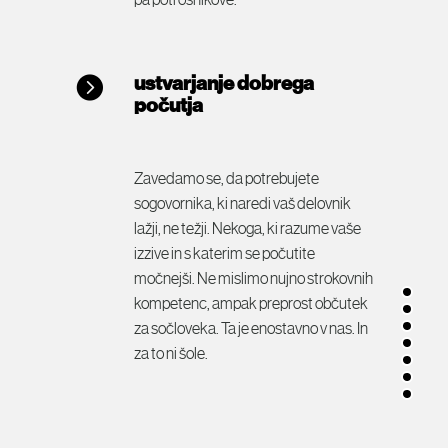
pa potrošnikove.
ustvarjanje dobrega
počutja
Zavedamo se, da potrebujete
sogovornika, ki naredi vaš delovnik
lažji, ne težji. Nekoga, ki razume vaše
izzive in s katerim se počutite
močnejši. Ne mislimo nujno strokovnih
kompetenc, ampak preprost občutek
za sočloveka. Ta je enostavno v nas. In
za to ni šole.