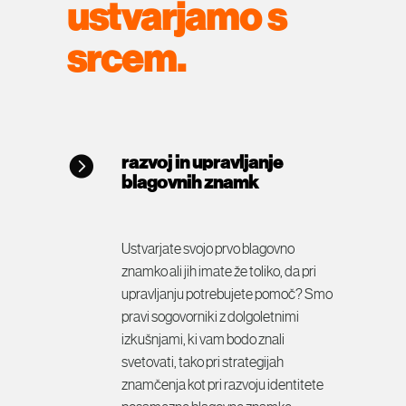
ustvarjamo s
srcem.
razvoj in upravljanje
blagovnih znamk
Ustvarjate svojo prvo blagovno
znamko ali jih imate že toliko, da pri
upravljanju potrebujete pomoč? Smo
pravi sogovorniki z dolgoletnimi
izkušnjami, ki vam bodo znali
svetovati, tako pri strategijah
znamčenja kot pri razvoju identitete