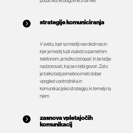
posamezne blagovne znamke.
strategije komuniciranja
V svetu, kjer so mediji vse okoli nas in
kjer je medij tudi vsakdo s pametnim
telefonom, je težko izstopati. In še težje
nadzorovati, kaj se o tebi govori. Zato
je toliko bolj pomebno imeti dober
vpogled v potrošnika in
komunikacijsko strategijo, ki temelji na
njem.
zasnova vpletajočih
komunikacij