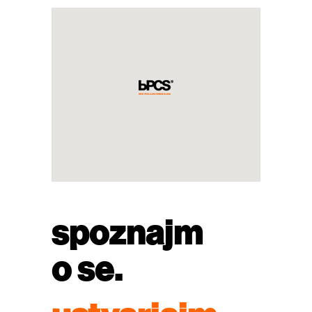
spoznajm
o se.