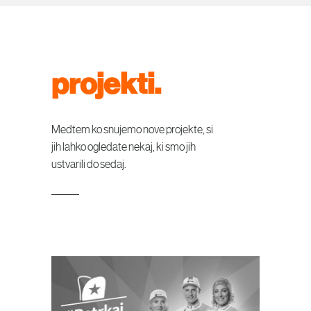
projekti.
Medtem ko snujemo nove projekte, si
jih lahko ogledate nekaj, ki smo jih
ustvarili do sedaj.