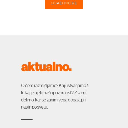
LOAD MORE
aktualno.
O čem razmišljamo? Kaj ustvarjamo?
In kaj je ujelo našo pozornost? Z vami
delimo, kar se zanimivega dogaja pri
nas in po svetu.