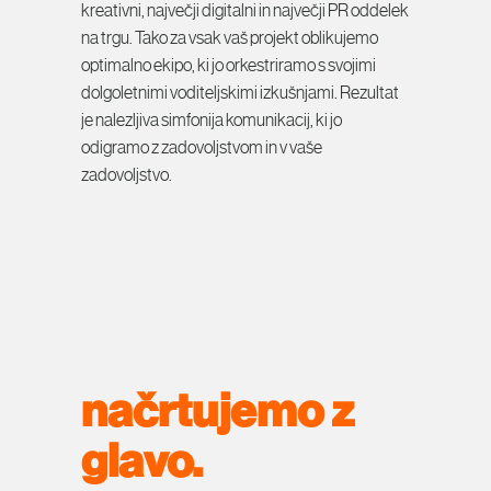
kreativni, največji digitalni in največji PR oddelek
na trgu. Tako za vsak vaš projekt oblikujemo
optimalno ekipo, ki jo orkestriramo s svojimi
dolgoletnimi voditeljskimi izkušnjami. Rezultat
je nalezljiva simfonija komunikacij, ki jo
odigramo z zadovoljstvom in v vaše
zadovoljstvo.
načrtujemo z
glavo.